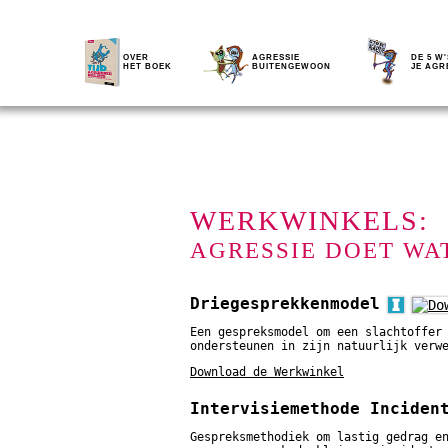
OVER
AGRESSIE
DE 5 W'
HET BOEK
BUITENGEWOON
JE AGR
WERKWINKELS:
AGRESSIE DOET WA
Driegesprekkenmodel
Een gespreksmodel om een slachtoffer
ondersteunen in zijn natuurlijk verw
Download de Werkwinkel
Intervisiemethode Inciden
Gespreksmethodiek om lastig gedrag e