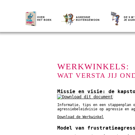
OVER
AGRESSIE
DE 5 W'
HET BOEK
BUITENGEWOON
JE AGR
WERKWINKELS:
WAT VERSTA JIJ ON
Missie en visie: de kapst
Informatie, tips en een stappenplan 
agressiebeleidvisie op agressie en a
Download de Werkwinkel
Model van frustratieagres