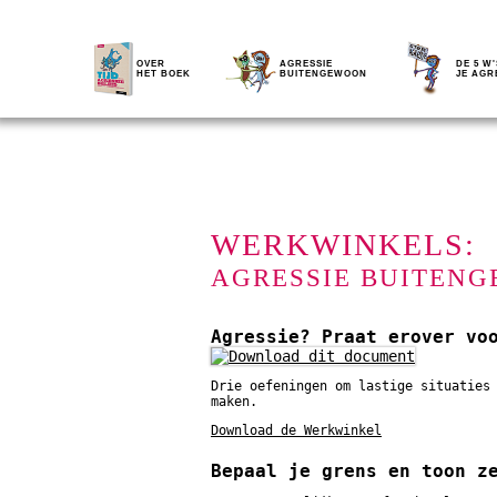
OVER
AGRESSIE
DE 5 W'
HET BOEK
BUITENGEWOON
JE AGR
WERKWINKELS:
AGRESSIE BUITEN
Agressie? Praat erover vo
Drie oefeningen om lastige situaties
maken.
Download de Werkwinkel
Bepaal je grens en toon z