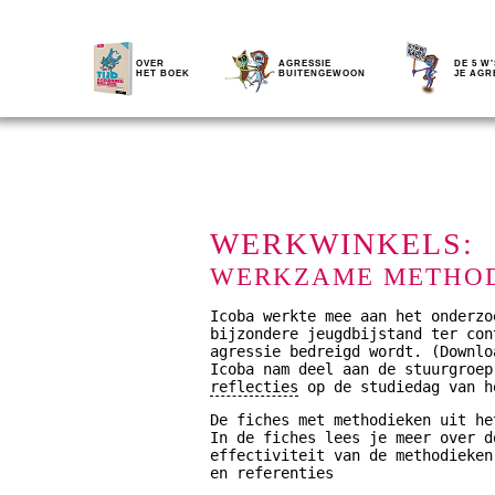
OVER
AGRESSIE
DE 5 W'
HET BOEK
BUITENGEWOON
JE AGR
WERKWINKELS:
WERKZAME METHO
Icoba werkte mee aan het onderzo
bijzondere jeugdbijstand ter con
agressie bedreigd wordt. (Downl
Icoba nam deel aan de stuurgroe
reflecties
op de studiedag van h
De fiches met methodieken uit he
In de fiches lees je meer over d
effectiviteit van de methodieken
en referenties