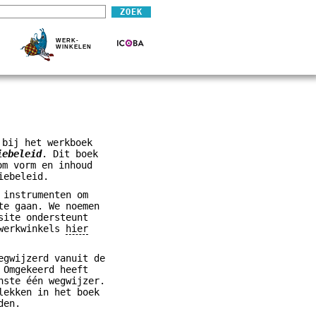
WERK-
WINKELEN
 bij het werkboek
iebeleid
. Dit boek
om vorm en inhoud
iebeleid.
 instrumenten om
te gaan. We noemen
site ondersteunt
 werkwinkels
hier
egwijzerd vanuit de
 Omgekeerd heeft
nste één wegwijzer.
lekken in het boek
den.