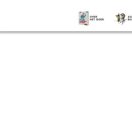
OVER
AG
HET BOEK
BU