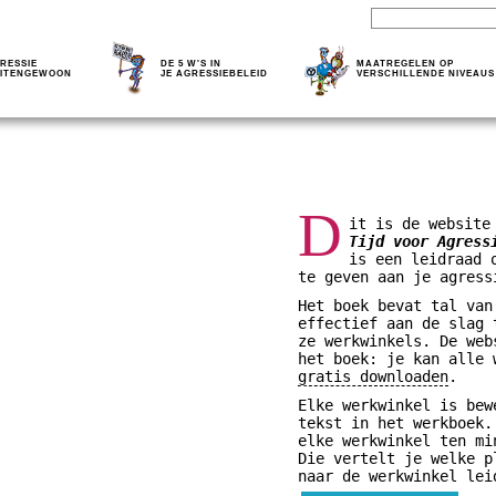
RESSIE
DE 5 W'S IN
MAATREGELEN OP
ITENGEWOON
JE AGRESSIEBELEID
VERSCHILLENDE NIVEAUS
D
it is de website
Tijd voor Agress
is een leidraad 
te geven aan je agress
Het boek bevat tal van
effectief aan de slag 
ze werkwinkels. De web
het boek: je kan alle
gratis downloaden
.
Elke werkwinkel is bew
tekst in het werkboek.
elke werkwinkel ten mi
Die vertelt je welke p
naar de werkwinkel lei