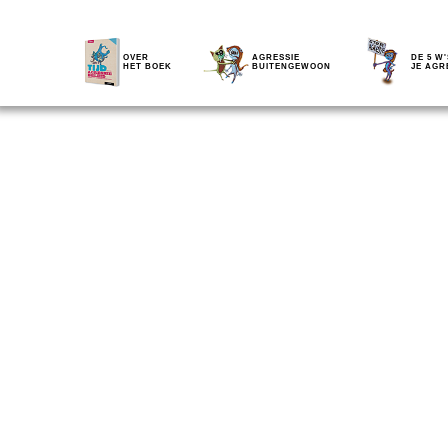
OVER
AGRESSIE
DE 5 W'
HET BOEK
BUITENGEWOON
JE AGR