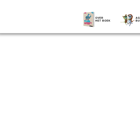
OVER
AG
HET BOEK
BU