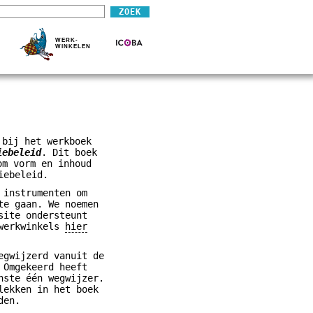
WERK-
WINKELEN
 bij het werkboek
iebeleid
. Dit boek
om vorm en inhoud
iebeleid.
 instrumenten om
te gaan. We noemen
site ondersteunt
 werkwinkels
hier
egwijzerd vanuit de
 Omgekeerd heeft
nste één wegwijzer.
lekken in het boek
den.