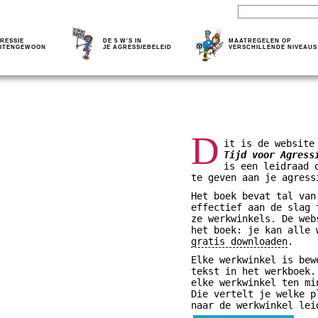
RESSIE
DE 5 W'S IN
MAATREGELEN OP
ITENGEWOON
JE AGRESSIEBELEID
VERSCHILLENDE NIVEAUS
D
it is de website
Tijd voor Agress
is een leidraad 
te geven aan je agress
Het boek bevat tal van
effectief aan de slag 
ze werkwinkels. De web
het boek: je kan alle
gratis downloaden
.
Elke werkwinkel is bew
tekst in het werkboek.
elke werkwinkel ten mi
Die vertelt je welke p
naar de werkwinkel lei