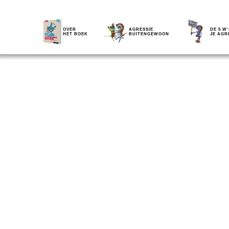
OVER
AGRESSIE
DE 5 W'
HET BOEK
BUITENGEWOON
JE AGR