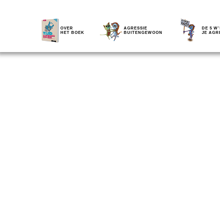
OVER
AGRESSIE
DE 5 W'
HET BOEK
BUITENGEWOON
JE AGR