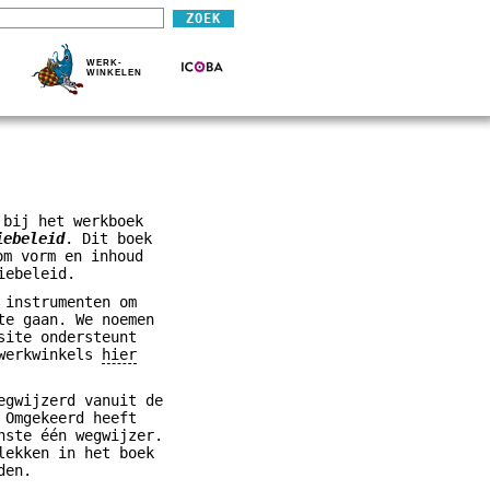
WERK-
WINKELEN
 bij het werkboek
iebeleid
. Dit boek
om vorm en inhoud
iebeleid.
 instrumenten om
te gaan. We noemen
site ondersteunt
 werkwinkels
hier
egwijzerd vanuit de
 Omgekeerd heeft
nste één wegwijzer.
lekken in het boek
den.