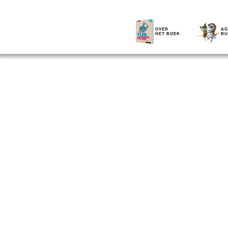
OVER
AG
HET BOEK
BU