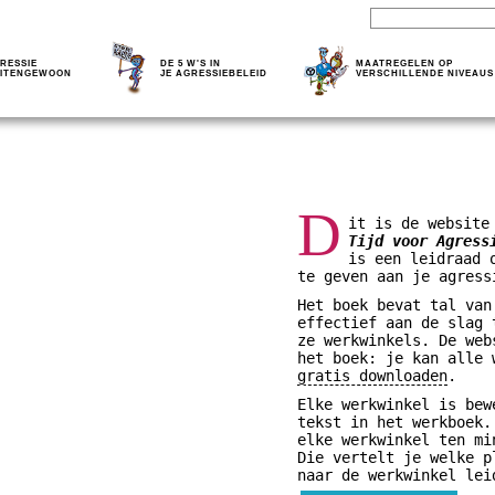
RESSIE
DE 5 W'S IN
MAATREGELEN OP
ITENGEWOON
JE AGRESSIEBELEID
VERSCHILLENDE NIVEAUS
D
it is de website
Tijd voor Agress
is een leidraad 
te geven aan je agress
Het boek bevat tal van
effectief aan de slag 
ze werkwinkels. De web
het boek: je kan alle
gratis downloaden
.
Elke werkwinkel is bew
tekst in het werkboek.
elke werkwinkel ten mi
Die vertelt je welke p
naar de werkwinkel lei