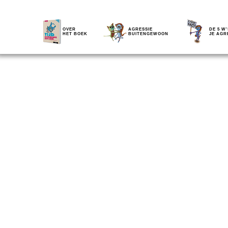
OVER
AGRESSIE
DE 5 W'
HET BOEK
BUITENGEWOON
JE AGR