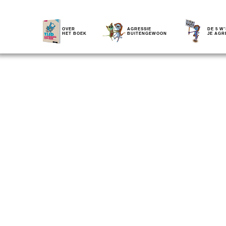
OVER
AGRESSIE
DE 5 W'
HET BOEK
BUITENGEWOON
JE AGR