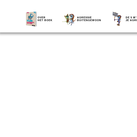
OVER
AGRESSIE
DE 5 W'
HET BOEK
BUITENGEWOON
JE AGR