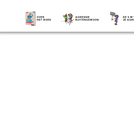
OVER
AGRESSIE
DE 5 W'
HET BOEK
BUITENGEWOON
JE AGR