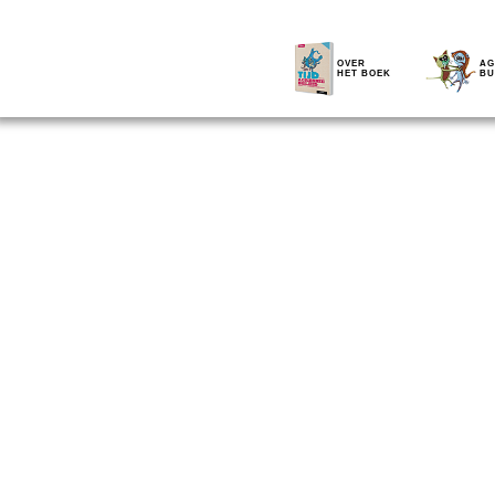
OVER
AG
HET BOEK
BU