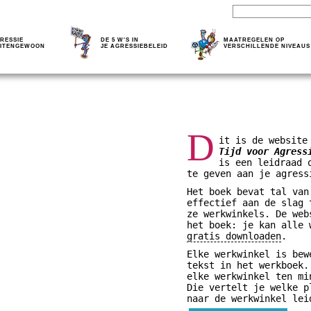
RESSIE
DE 5 W'S IN
MAATREGELEN OP
ITENGEWOON
JE AGRESSIEBELEID
VERSCHILLENDE NIVEAUS
D
it is de website
Tijd voor Agress
is een leidraad 
te geven aan je agress
Het boek bevat tal van
effectief aan de slag 
ze werkwinkels. De web
het boek: je kan alle
gratis downloaden
.
Elke werkwinkel is bew
tekst in het werkboek.
elke werkwinkel ten mi
Die vertelt je welke p
naar de werkwinkel lei