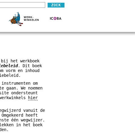
WERK-
WINKELEN
 bij het werkboek
iebeleid
. Dit boek
om vorm en inhoud
iebeleid.
 instrumenten om
te gaan. We noemen
site ondersteunt
 werkwinkels
hier
egwijzerd vanuit de
 Omgekeerd heeft
nste één wegwijzer.
lekken in het boek
den.