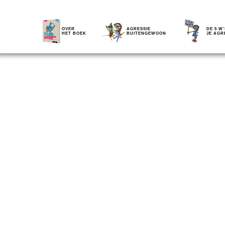
OVER
AGRESSIE
DE 5 W'
HET BOEK
BUITENGEWOON
JE AGR