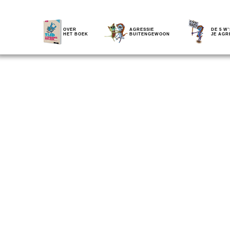
OVER
AGRESSIE
DE 5 W'
HET BOEK
BUITENGEWOON
JE AGR