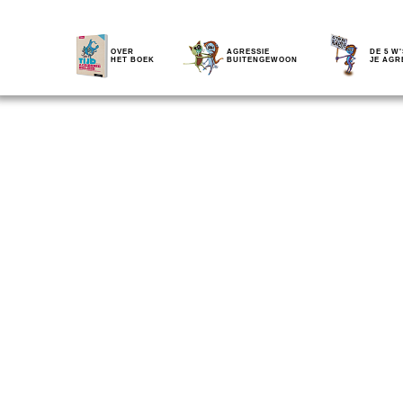
OVER
AGRESSIE
DE 5 W'
HET BOEK
BUITENGEWOON
JE AGR