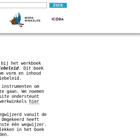
WERK-
WINKELEN
 bij het werkboek
iebeleid
. Dit boek
om vorm en inhoud
iebeleid.
 instrumenten om
te gaan. We noemen
site ondersteunt
 werkwinkels
hier
egwijzerd vanuit de
 Omgekeerd heeft
nste één wegwijzer.
lekken in het boek
den.