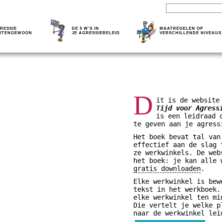
RESSIE
DE 5 W'S IN
MAATREGELEN OP
ITENGEWOON
JE AGRESSIEBELEID
VERSCHILLENDE NIVEAUS
D
it is de website
Tijd voor Agress
is een leidraad 
te geven aan je agress
Het boek bevat tal van
effectief aan de slag 
ze werkwinkels. De web
het boek: je kan alle
gratis downloaden
.
Elke werkwinkel is bew
tekst in het werkboek.
elke werkwinkel ten mi
Die vertelt je welke p
naar de werkwinkel lei