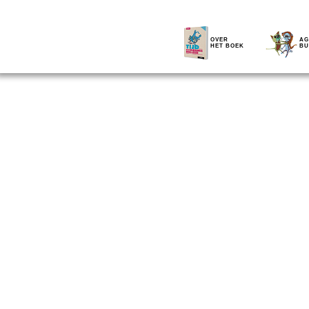
OVER
AG
HET BOEK
BU