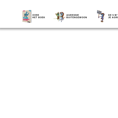
OVER
AGRESSIE
DE 5 W'
HET BOEK
BUITENGEWOON
JE AGR