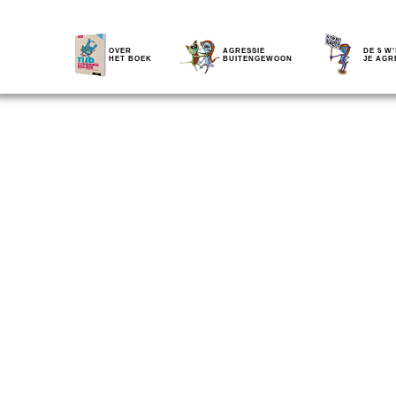
OVER
AGRESSIE
DE 5 W'
HET BOEK
BUITENGEWOON
JE AGR