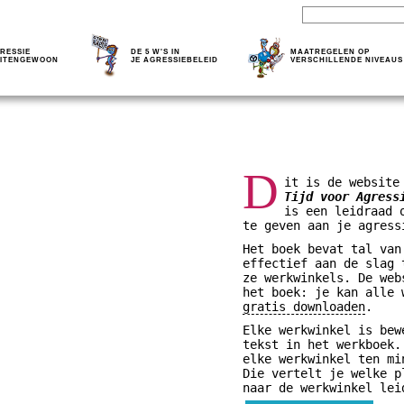
RESSIE
DE 5 W'S IN
MAATREGELEN OP
ITENGEWOON
JE AGRESSIEBELEID
VERSCHILLENDE NIVEAUS
D
it is de website
Tijd voor Agress
is een leidraad 
te geven aan je agress
Het boek bevat tal van
effectief aan de slag 
ze werkwinkels. De web
het boek: je kan alle
gratis downloaden
.
Elke werkwinkel is bew
tekst in het werkboek.
elke werkwinkel ten mi
Die vertelt je welke p
naar de werkwinkel lei