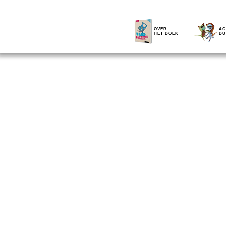
OVER
AG
HET BOEK
BU