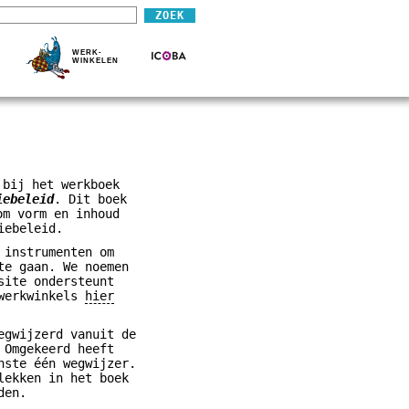
WERK-
WINKELEN
 bij het werkboek
iebeleid
. Dit boek
om vorm en inhoud
iebeleid.
 instrumenten om
te gaan. We noemen
site ondersteunt
 werkwinkels
hier
egwijzerd vanuit de
 Omgekeerd heeft
nste één wegwijzer.
lekken in het boek
den.