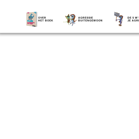
OVER
AGRESSIE
DE 5 W'
HET BOEK
BUITENGEWOON
JE AGR