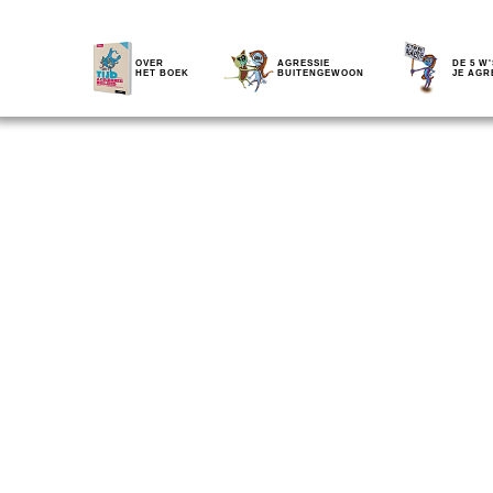
OVER
AGRESSIE
DE 5 W'
HET BOEK
BUITENGEWOON
JE AGR