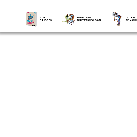
OVER
AGRESSIE
DE 5 W'
HET BOEK
BUITENGEWOON
JE AGR