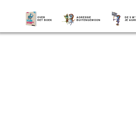
OVER
AGRESSIE
DE 5 W'
HET BOEK
BUITENGEWOON
JE AGR