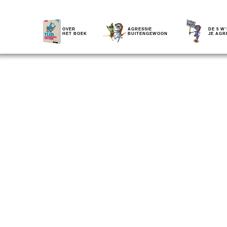
OVER
AGRESSIE
DE 5 W'
HET BOEK
BUITENGEWOON
JE AGR