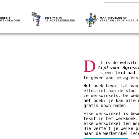
RESSIE
DE 5 W'S IN
MAATREGELEN OP
ITENGEWOON
JE AGRESSIEBELEID
VERSCHILLENDE NIVEAUS
D
it is de website
Tijd voor Agress
is een leidraad 
te geven aan je agress
Het boek bevat tal van
effectief aan de slag 
ze werkwinkels. De web
het boek: je kan alle
gratis downloaden
.
Elke werkwinkel is bew
tekst in het werkboek.
elke werkwinkel ten mi
Die vertelt je welke p
naar de werkwinkel lei