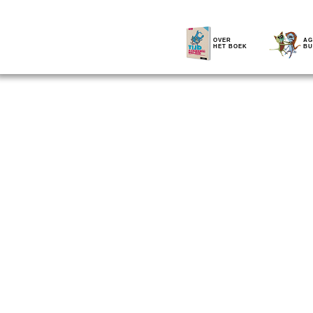
OVER
AG
HET BOEK
BU