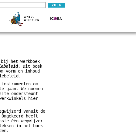
WERK-
WINKELEN
 bij het werkboek
iebeleid
. Dit boek
om vorm en inhoud
iebeleid.
 instrumenten om
te gaan. We noemen
site ondersteunt
 werkwinkels
hier
egwijzerd vanuit de
 Omgekeerd heeft
nste één wegwijzer.
lekken in het boek
den.