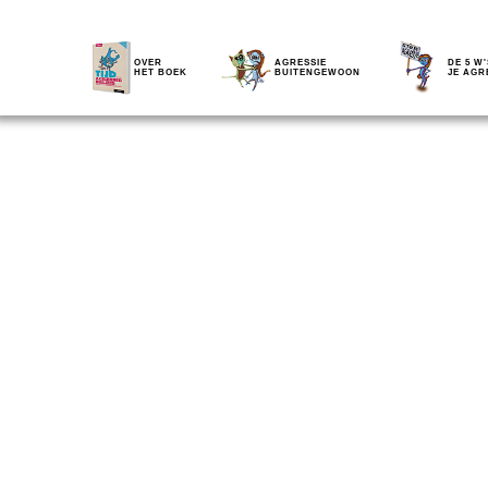
OVER
AGRESSIE
DE 5 W'
HET BOEK
BUITENGEWOON
JE AGR