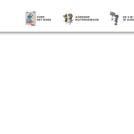
OVER
AGRESSIE
DE 5 W'
HET BOEK
BUITENGEWOON
JE AGR