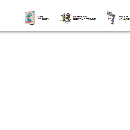
OVER
AGRESSIE
DE 5 W'
HET BOEK
BUITENGEWOON
JE AGR