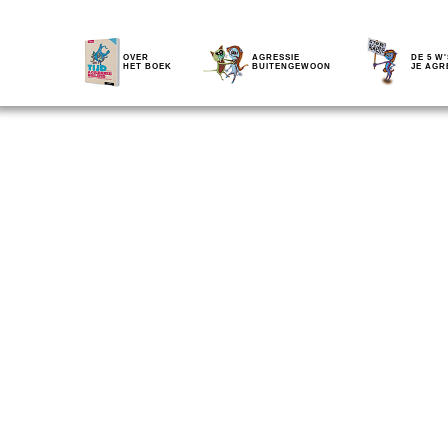
OVER
AGRESSIE
DE 5 W'
HET BOEK
BUITENGEWOON
JE AGR