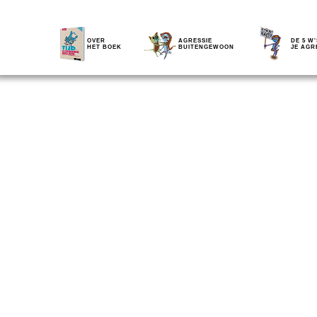
OVER
AGRESSIE
DE 5 W'
HET BOEK
BUITENGEWOON
JE AGR